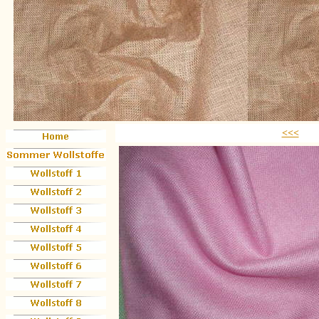
<<<
Wol