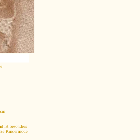
fe
 cm
d ist besonders
süße Kindermode